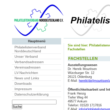
Hauptmenü
Sie sind hier:
Philateliste
Philatelistenverband
Fachstellen
Norddeutschland
Unser Verband
FACHSTELLEN
Verbandsadressen
Ausstellungswesen
Vereinsadressen
Dr. Henrik Mouritsen
LV-Nachrichten
Würzburger Str. 12
26121 Oldenburg
News und Links
E-Mail:
henrik(dot)mouritsen(a
Downloads
Impressum
Öffentlichkeitsarbeit und In
Frank Heisig
Datenschutzerklärung
Tiefer Weg 44
49577 Ankum
Telefon: 01520 1717816
E-Mail:
info(at)philatelistenv