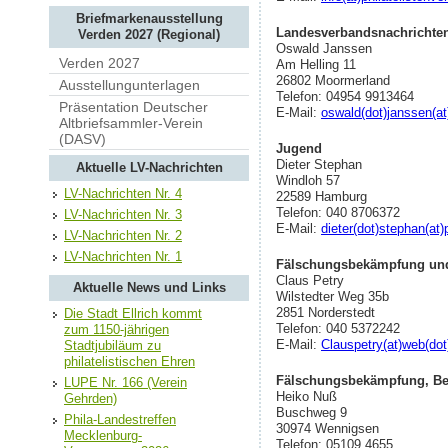
Briefmarkenausstellung
Landesverbandsnachrichte
Verden 2027 (Regional)
Oswald Janssen
Verden 2027
Am Helling 11
26802 Moormerland
Ausstellungunterlagen
Telefon: ​​​​​​​04954 9913464
Präsentation Deutscher
E-Mail:
oswald(dot)janssen(at)
Altbriefsammler-Verein
(DASV)
Jugend
Dieter Stephan
Aktuelle LV-Nachrichten
Windloh 57
LV-Nachrichten Nr. 4
22589 Hamburg
Telefon: 040 8706372
LV-Nachrichten Nr. 3
E-Mail:
dieter(dot)stephan(at
LV-Nachrichten Nr. 2
LV-Nachrichten Nr. 1
Fälschungsbekämpfung un
Claus Petry
Aktuelle News und Links
Wilstedter Weg 35b
2851 Norderstedt
Die Stadt Ellrich kommt
Telefon: 040 5372242
zum 1150-jährigen
E-Mail:
Clauspetry(at)web(dot
Stadtjubiläum zu
philatelistischen Ehren
Fälschungsbekämpfung, Be
LUPE Nr. 166 (Verein
Heiko Nuß
Gehrden)
Buschweg 9
Phila-Landestreffen
30974 Wennigsen
Mecklenburg-
Telefon: 05109 4655