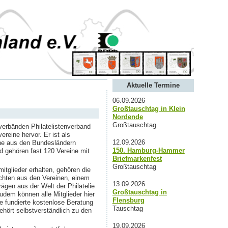
Aktuelle Termine
06.09.2026
Großtauschtag in Klein
Nordende
Großtauschtag
verbänden Philatelistenverband
reine hervor. Er ist als
12.09.2026
ine aus den Bundesländern
150. Hamburg-Hammer
gehören fast 120 Vereine mit
Briefmarkenfest
Großtauschtag
itglieder erhalten, gehören die
chten aus den Vereinen, einem
13.09.2026
ägen aus der Welt der Philatelie
Großtauschtag in
Zudem können alle Mitglieder hier
Flensburg
e fundierte kostenlose Beratung
Tauschtag
hört selbstverständlich zu den
19.09.2026