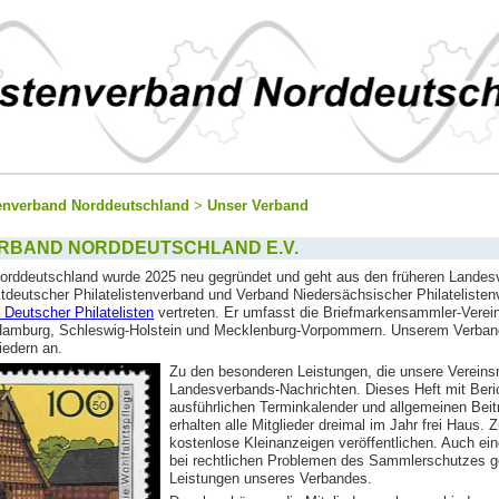
tenverband Norddeutschland
>
Unser Verband
ERBAND NORDDEUTSCHLAND E.V.
Norddeutschland wurde 2025 neu gegründet und geht aus den früheren Landes
deutscher Philatelistenverband und Verband Niedersächsischer Philatelistenve
Deutscher Philatelisten
vertreten. Er umfasst die Briefmarkensammler-Vere
amburg, Schleswig-Holstein und Mecklenburg-Vorpommern. Unserem Verband 
iedern an.
Zu den besonderen Leistungen, die unsere Vereinsm
Landesverbands-Nachrichten. Dieses Heft mit Beri
ausführlichen Terminkalender und allgemeinen Beitr
erhalten alle Mitglieder dreimal im Jahr frei Haus. 
kostenlose Kleinanzeigen veröffentlichen. Auch ein
bei rechtlichen Problemen des Sammlerschutzes ge
Leistungen unseres Verbandes.