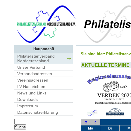
Hauptmenü
Sie sind hier:
Philateliste
Philatelistenverband
Norddeutschland
AKTUELLE TERMINE
Unser Verband
Verbandsadressen
Vereinsadressen
LV-Nachrichten
News und Links
Downloads
Impressum
Datenschutzerklärung
«
‹
Mo
Di
M