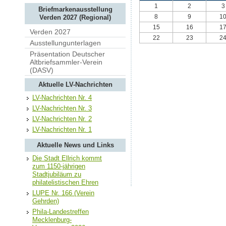
1
2
3
Briefmarkenausstellung
8
9
1
Verden 2027 (Regional)
15
16
1
Verden 2027
22
23
2
Ausstellungunterlagen
Präsentation Deutscher
Altbriefsammler-Verein
(DASV)
Aktuelle LV-Nachrichten
LV-Nachrichten Nr. 4
LV-Nachrichten Nr. 3
LV-Nachrichten Nr. 2
LV-Nachrichten Nr. 1
Aktuelle News und Links
Die Stadt Ellrich kommt
zum 1150-jährigen
Stadtjubiläum zu
philatelistischen Ehren
LUPE Nr. 166 (Verein
Gehrden)
Phila-Landestreffen
Mecklenburg-