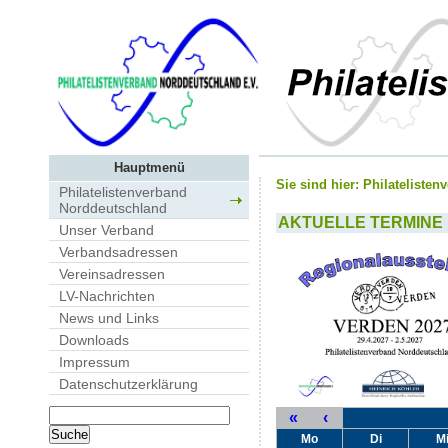
Hauptmenü
Sie sind hier:
Philateliste
Philatelistenverband
Norddeutschland
AKTUELLE TERMINE
Unser Verband
Verbandsadressen
Vereinsadressen
LV-Nachrichten
News und Links
Downloads
Impressum
Datenschutzerklärung
«
‹
Mo
Di
M