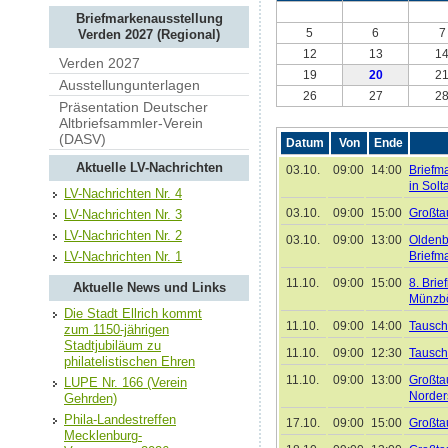
Briefmarkenausstellung
5
6
7
Verden 2027 (Regional)
12
13
1
Verden 2027
19
20
2
Ausstellungunterlagen
26
27
2
Präsentation Deutscher
Altbriefsammler-Verein
(DASV)
Datum
Von
Ende
Aktuelle LV-Nachrichten
03.10.
09:00
14:00
Briefm
in Solt
LV-Nachrichten Nr. 4
03.10.
09:00
15:00
Großta
LV-Nachrichten Nr. 3
LV-Nachrichten Nr. 2
03.10.
09:00
13:00
Oldenb
Briefm
LV-Nachrichten Nr. 1
11.10.
09:00
15:00
8. Bri
Aktuelle News und Links
Münzbö
Die Stadt Ellrich kommt
11.10.
09:00
14:00
Tausch
zum 1150-jährigen
Stadtjubiläum zu
11.10.
09:00
12:30
Tausch
philatelistischen Ehren
11.10.
09:00
13:00
Großta
LUPE Nr. 166 (Verein
Norder
Gehrden)
Phila-Landestreffen
17.10.
09:00
15:00
Großta
Mecklenburg-