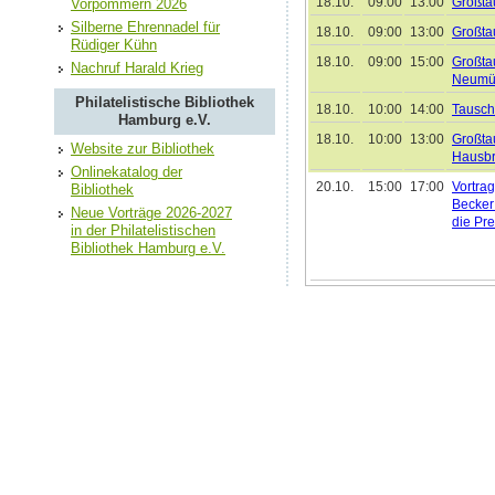
18.10.
09:00
13:00
Großta
Vorpommern 2026
Silberne Ehrennadel für
18.10.
09:00
13:00
Großta
Rüdiger Kühn
18.10.
09:00
15:00
Großta
Nachruf Harald Krieg
Neumü
Philatelistische Bibliothek
18.10.
10:00
14:00
Tausch
Hamburg e.V.
18.10.
10:00
13:00
Großta
Website zur Bibliothek
Hausb
Onlinekatalog der
20.10.
15:00
17:00
Vortra
Bibliothek
Becker 
Neue Vorträge 2026-2027
die Pre
in der Philatelistischen
Bibliothek Hamburg e.V.
24.10.
09:00
14:00
Briefm
in Jeve
25.10.
09:00
13:00
Großta
Berged
25.10.
09:00
14:30
Großta
Katten
25.10.
09:00
14:00
Briefm