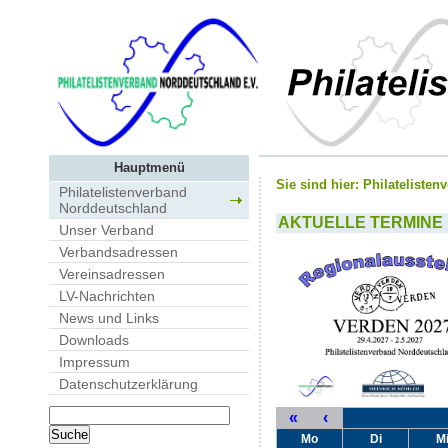
Hauptmenü
Sie sind hier:
Philateliste
Philatelistenverband
Norddeutschland
AKTUELLE TERMINE
Unser Verband
Verbandsadressen
Vereinsadressen
LV-Nachrichten
News und Links
Downloads
Impressum
Datenschutzerklärung
«
‹
Mo
Di
M