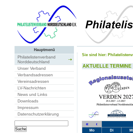
Hauptmenü
Sie sind hier:
Philateliste
Philatelistenverband
Norddeutschland
AKTUELLE TERMINE
Unser Verband
Verbandsadressen
Vereinsadressen
LV-Nachrichten
News und Links
Downloads
Impressum
Datenschutzerklärung
«
‹
Mo
Di
M