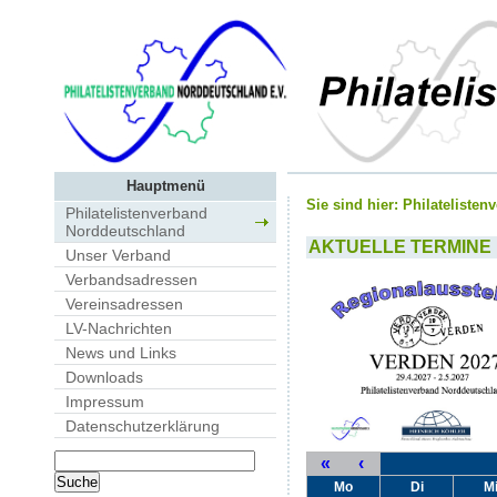
Hauptmenü
Sie sind hier:
Philateliste
Philatelistenverband
Norddeutschland
AKTUELLE TERMINE
Unser Verband
Verbandsadressen
Vereinsadressen
LV-Nachrichten
News und Links
Downloads
Impressum
Datenschutzerklärung
«
‹
Mo
Di
M