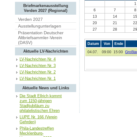
1
Briefmarkenausstellung
6
7
8
Verden 2027 (Regional)
13
14
1
Verden 2027
20
21
2
Ausstellungunterlagen
27
28
2
Präsentation Deutscher
Altbriefsammler-Verein
(DASV)
Datum
Von
Ende
Aktuelle LV-Nachrichten
04.07.
09:00
15:00
Großta
LV-Nachrichten Nr. 4
LV-Nachrichten Nr. 3
LV-Nachrichten Nr. 2
LV-Nachrichten Nr. 1
Aktuelle News und Links
Die Stadt Ellrich kommt
zum 1150-jährigen
Stadtjubiläum zu
philatelistischen Ehren
LUPE Nr. 166 (Verein
Gehrden)
Phila-Landestreffen
Mecklenburg-