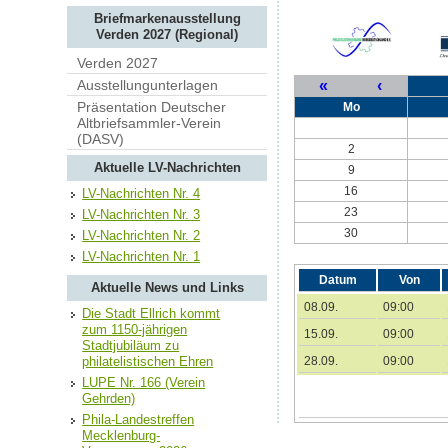
Briefmarkenausstellung
Verden 2027 (Regional)
Verden 2027
«
‹
Ausstellungunterlagen
Präsentation Deutscher
Mo
Altbriefsammler-Verein
(DASV)
2
Aktuelle LV-Nachrichten
9
16
LV-Nachrichten Nr. 4
23
LV-Nachrichten Nr. 3
30
LV-Nachrichten Nr. 2
LV-Nachrichten Nr. 1
Datum
Von
Aktuelle News und Links
08.09.
09:00
Die Stadt Ellrich kommt
zum 1150-jährigen
15.09.
09:00
Stadtjubiläum zu
28.09.
09:00
philatelistischen Ehren
LUPE Nr. 166 (Verein
Gehrden)
Phila-Landestreffen
Mecklenburg-