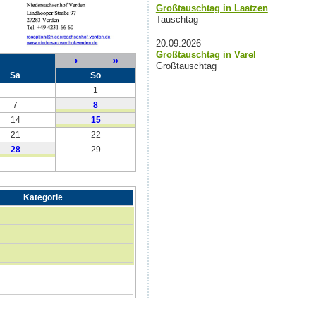
Großtauschtag in Laatzen
Tauschtag
20.09.2026
Großtauschtag in Varel
›
»
Großtauschtag
Sa
So
1
7
8
14
15
21
22
28
29
Kategorie