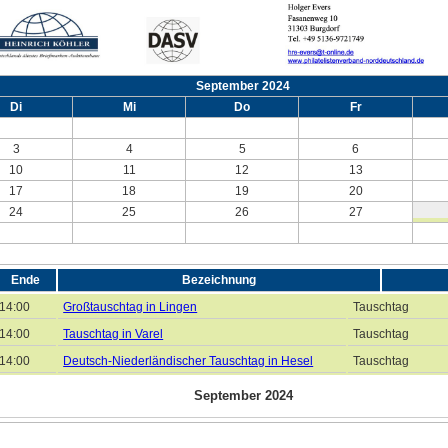
September 2024
Di
Mi
Do
Fr
3
4
5
6
10
11
12
13
17
18
19
20
24
25
26
27
Ende
Bezeichnung
14:00
Großtauschtag in Lingen
Tauschtag
14:00
Tauschtag in Varel
Tauschtag
14:00
Deutsch-Niederländischer Tauschtag in Hesel
Tauschtag
September 2024