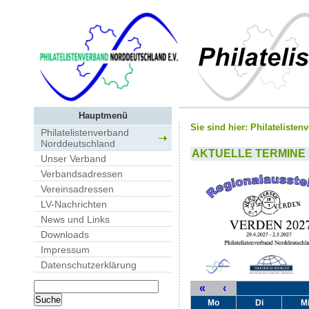
Hauptmenü
Sie sind hier:
Philateliste
Philatelistenverband
Norddeutschland
AKTUELLE TERMINE
Unser Verband
Verbandsadressen
Vereinsadressen
LV-Nachrichten
News und Links
Downloads
Impressum
Datenschutzerklärung
«
‹
Mo
Di
M