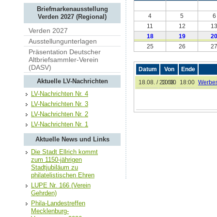
Briefmarkenausstellung
4
5
6
Verden 2027 (Regional)
11
12
1
Verden 2027
18
19
2
Ausstellungunterlagen
25
26
2
Präsentation Deutscher
Altbriefsammler-Verein
(DASV)
Datum
Von
Ende
Aktuelle LV-Nachrichten
18.08. / 23.08.
10:00
18:00
Werbes
LV-Nachrichten Nr. 4
LV-Nachrichten Nr. 3
LV-Nachrichten Nr. 2
LV-Nachrichten Nr. 1
Aktuelle News und Links
Die Stadt Ellrich kommt
zum 1150-jährigen
Stadtjubiläum zu
philatelistischen Ehren
LUPE Nr. 166 (Verein
Gehrden)
Phila-Landestreffen
Mecklenburg-